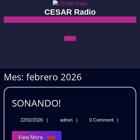
Skip
to
CESAR Radio
content
Open
Menu
Mes:
febrero 2026
SONANDO!
SONANDO!
22/02/2026
SONANDO!
22/02/2026
|
admin
|
0 Comment
|
View
View More