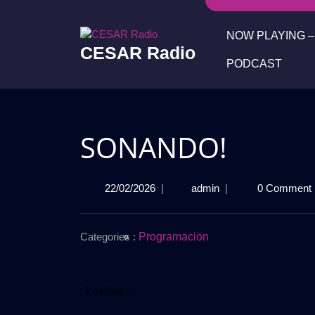
Skip
to
NOW PLAYING – 
content
CESAR Radio
PODCAST
SONANDO!
22/02/2026
SONANDO!
22/02/2026
|
admin
|
0 Comment
Categories :
Programacion